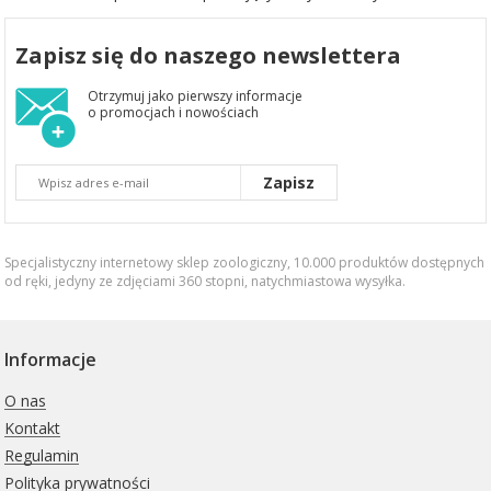
Zapisz się do naszego newslettera
Otrzymuj jako pierwszy informacje
o promocjach i nowościach
Zapisz
Specjalistyczny internetowy sklep zoologiczny, 10.000 produktów dostępnych
od ręki, jedyny ze zdjęciami 360 stopni,
natychmiastowa wysyłka
.
Informacje
O nas
Kontakt
Regulamin
Polityka prywatności