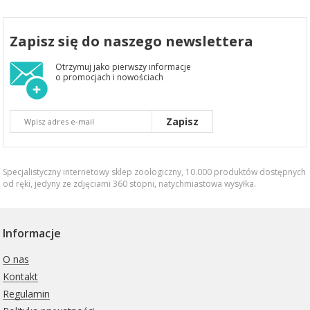
Zapisz się do naszego newslettera
Otrzymuj jako pierwszy informacje
o promocjach i nowościach
Zapisz
Specjalistyczny internetowy sklep zoologiczny, 10.000 produktów dostępnych
od ręki, jedyny ze zdjęciami 360 stopni,
natychmiastowa wysyłka
.
Informacje
O nas
Kontakt
Regulamin