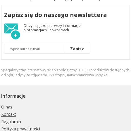
Zapisz się do naszego newslettera
Otrzymuj jako pierwszy informacje
o promocjach i nowościach
Zapisz
Specjalistyczny internetowy sklep zoologiczny, 10.000 produktów dostępnych
od ręki, jedyny ze zdjęciami 360 stopni,
natychmiastowa wysyłka
.
Informacje
O nas
Kontakt
Regulamin
Polityka prywatności