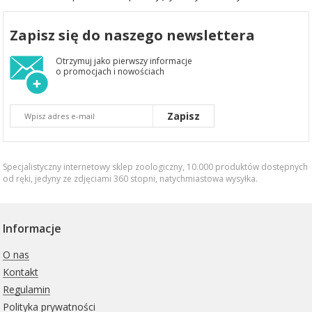
Zapisz się do naszego newslettera
Otrzymuj jako pierwszy informacje
o promocjach i nowościach
Zapisz
Specjalistyczny internetowy sklep zoologiczny, 10.000 produktów dostępnych
od ręki, jedyny ze zdjęciami 360 stopni,
natychmiastowa wysyłka
.
Informacje
O nas
Kontakt
Regulamin
Polityka prywatności