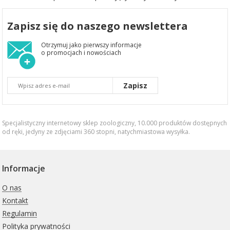
Zapisz się do naszego newslettera
Otrzymuj jako pierwszy informacje
o promocjach i nowościach
Zapisz
Specjalistyczny internetowy sklep zoologiczny, 10.000 produktów dostępnych
od ręki, jedyny ze zdjęciami 360 stopni,
natychmiastowa wysyłka
.
Informacje
O nas
Kontakt
Regulamin
Polityka prywatności