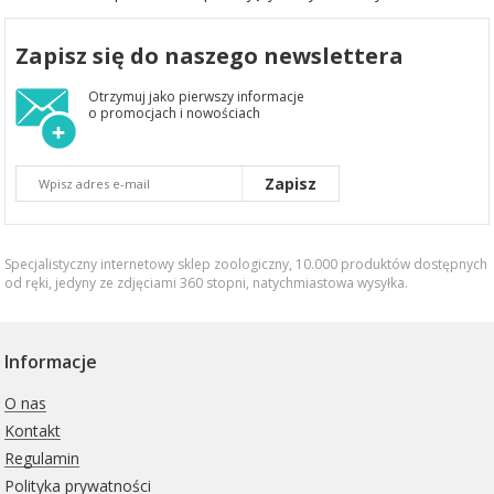
Zapisz się do naszego newslettera
Otrzymuj jako pierwszy informacje
o promocjach i nowościach
Zapisz
Specjalistyczny internetowy sklep zoologiczny, 10.000 produktów dostępnych
od ręki, jedyny ze zdjęciami 360 stopni,
natychmiastowa wysyłka
.
Informacje
O nas
Kontakt
Regulamin
Polityka prywatności