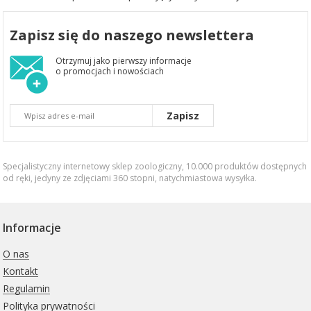
Zapisz się do naszego newslettera
Otrzymuj jako pierwszy informacje
o promocjach i nowościach
Zapisz
Specjalistyczny internetowy sklep zoologiczny, 10.000 produktów dostępnych
od ręki, jedyny ze zdjęciami 360 stopni,
natychmiastowa wysyłka
.
Informacje
O nas
Kontakt
Regulamin
Polityka prywatności