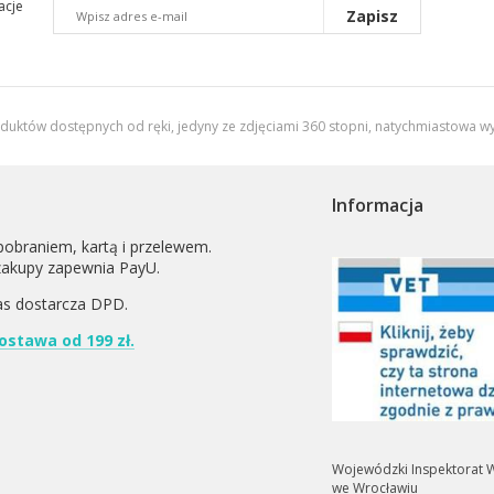
acje
Zapisz
oduktów dostępnych od ręki, jedyny ze zdjęciami 360 stopni,
natychmiastowa wy
Informacja
pobraniem, kartą i przelewem.
zakupy zapewnia PayU.
as dostarcza
DPD
.
stawa od 199 zł.
Wojewódzki Inspektorat W
we Wrocławiu