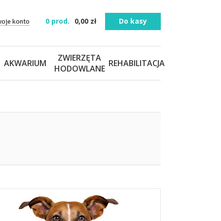
0
prod.
0,00
zł
Do kasy
woje konto
ZWIERZĘTA
AKWARIUM
REHABILITACJA
HODOWLANE