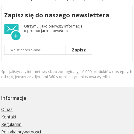
Zapisz się do naszego newslettera
Otrzymuj jako pierwszy informacje
o promocjach i nowościach
Zapisz
Specjalistyczny internetowy sklep zoologiczny, 10.000 produktów dostępnych
od ręki, jedyny ze zdjęciami 360 stopni,
natychmiastowa wysyłka
.
Informacje
O nas
Kontakt
Regulamin
Polityka prywatności