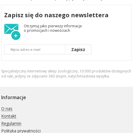
Zapisz się do naszego newslettera
Otrzymuj jako pierwszy informacje
o promocjach i nowościach
Zapisz
Specjalistyczny internetowy sklep zoologiczny, 10.000 produktów dostępnych
od ręki, jedyny ze zdjęciami 360 stopni,
natychmiastowa wysyłka
.
Informacje
O nas
Kontakt
Regulamin
Polityka prywatności