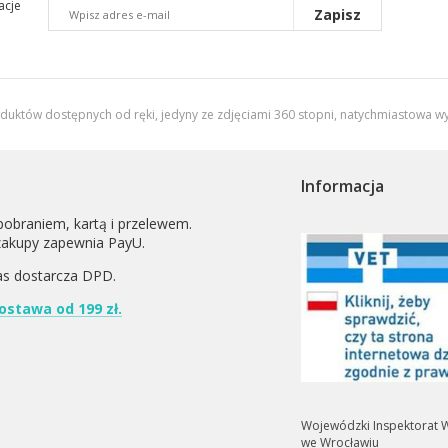
acje
Zapisz
oduktów dostępnych od ręki, jedyny ze zdjęciami 360 stopni,
natychmiastowa wy
Informacja
pobraniem, kartą i przelewem.
zakupy zapewnia PayU.
as dostarcza
DPD
.
stawa od 199 zł.
Wojewódzki Inspektorat W
we Wrocławiu