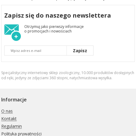
Zapisz się do naszego newslettera
Otrzymuj jako pierwszy informacje
o promocjach i nowościach
Zapisz
Specjalistyczny internetowy sklep zoologiczny, 10.000 produktów dostępnych
od ręki, jedyny ze zdjęciami 360 stopni,
natychmiastowa wysyłka
.
Informacje
O nas
Kontakt
Regulamin
Polityka prywatności