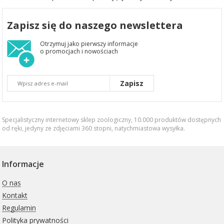
Zapisz się do naszego newslettera
Otrzymuj jako pierwszy informacje
o promocjach i nowościach
Zapisz
Specjalistyczny internetowy sklep zoologiczny, 10.000 produktów dostępnych
od ręki, jedyny ze zdjęciami 360 stopni,
natychmiastowa wysyłka
.
Informacje
O nas
Kontakt
Regulamin
Polityka prywatności