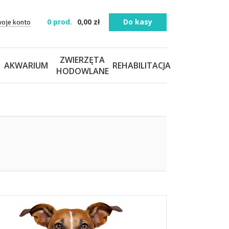
0
prod.
0,00
zł
Do kasy
woje konto
ZWIERZĘTA
AKWARIUM
REHABILITACJA
HODOWLANE