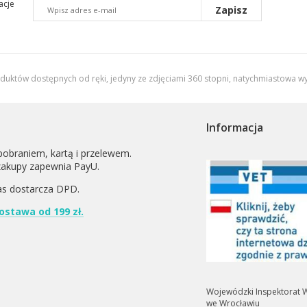
acje
Zapisz
oduktów dostępnych od ręki, jedyny ze zdjęciami 360 stopni,
natychmiastowa wy
Informacja
pobraniem, kartą i przelewem.
zakupy zapewnia PayU.
as dostarcza
DPD
.
stawa od 199 zł.
Wojewódzki Inspektorat W
we Wrocławiu