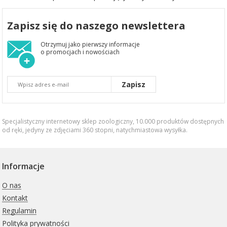
Zapisz się do naszego newslettera
Otrzymuj jako pierwszy informacje
o promocjach i nowościach
Zapisz
Specjalistyczny internetowy sklep zoologiczny, 10.000 produktów dostępnych
od ręki, jedyny ze zdjęciami 360 stopni,
natychmiastowa wysyłka
.
Informacje
O nas
Kontakt
Regulamin
Polityka prywatności