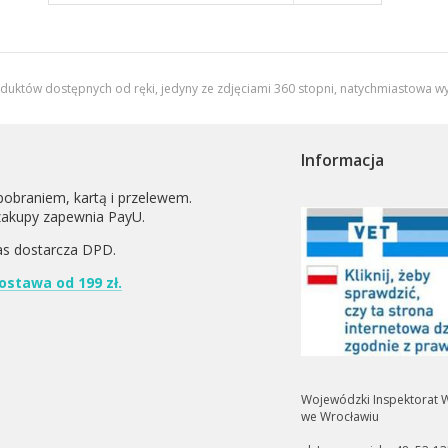
oduktów dostępnych od ręki, jedyny ze zdjęciami 360 stopni,
natychmiastowa wy
Informacja
pobraniem, kartą i przelewem.
zakupy zapewnia PayU.
as dostarcza
DPD
.
stawa od 199 zł.
Wojewódzki Inspektorat W
we Wrocławiu