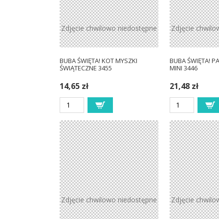
Zdjęcie chwilowo niedostępne
Zdjęcie chwilo
BUBA ŚWIĘTA! KOT MYSZKI
BUBA ŚWIĘTA! P
ŚWIĄTECZNE 3455
MINI 3446
14,65 zł
21,48 zł
Zdjęcie chwilowo niedostępne
Zdjęcie chwilo