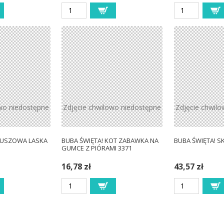
wo niedostępne
Zdjęcie chwilowo niedostępne
Zdjęcie chwil
PLUSZOWA LASKA
BUBA ŚWIĘTA! KOT ZABAWKA NA
BUBA ŚWIĘTA! S
GUMCE Z PIÓRAMI 3371
16,78 zł
43,57 zł