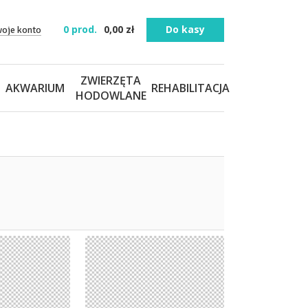
0
prod.
0,00
zł
Do kasy
woje konto
ZWIERZĘTA
AKWARIUM
REHABILITACJA
HODOWLANE