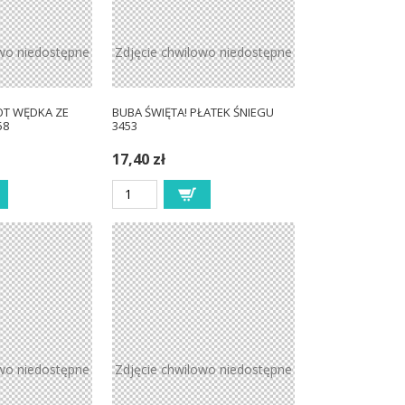
owo niedostępne
Zdjęcie chwilowo niedostępne
OT WĘDKA ZE
BUBA ŚWIĘTA! PŁATEK ŚNIEGU
58
3453
17,40 zł
owo niedostępne
Zdjęcie chwilowo niedostępne