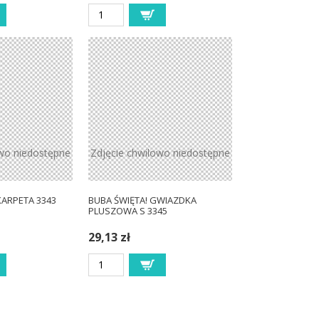
owo niedostępne
Zdjęcie chwilowo niedostępne
KARPETA 3343
BUBA ŚWIĘTA! GWIAZDKA
PLUSZOWA S 3345
29,13 zł