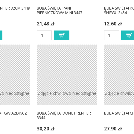
NIFER 32CM 3449
BUBA ŚWIĘTA! PANI
BUBA ŚWIĘTA! K
PIERNICZKOWA MINI 3447
ŚNIEGU 3454
21,48 zł
12,60 zł
wo niedostępne
Zdjęcie chwilowo niedostępne
Zdjęcie chwil
OT GWIAZDKA Z
BUBA ŚWIĘTA! DONUT RENIFER
BUBA ŚWIĘTA! C
3344
30,20 zł
27,90 zł