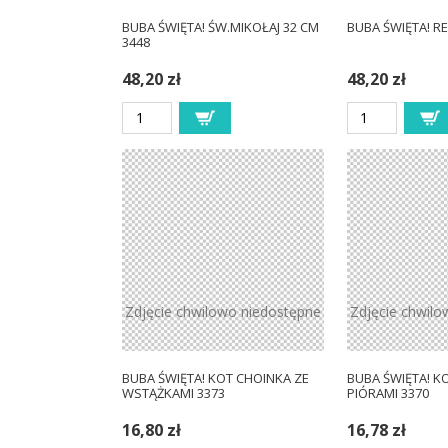
BUBA ŚWIĘTA! ŚW.MIKOŁAJ 32 CM
BUBA ŚWIĘTA! RE
3448
48,20 zł
48,20 zł
Zdjęcie chwilowo niedostępne
Zdjęcie chwilo
BUBA ŚWIĘTA! KOT CHOINKA ZE
BUBA ŚWIĘTA! K
WSTĄŻKAMI 3373
PIÓRAMI 3370
16,80 zł
16,78 zł