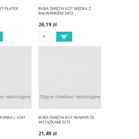
OT PŁATEK
BUBA ŚWIĘTA! KOT WĘDKA Z
BAŁWANKIEM 3472
26,19 zł
owo niedostępne
Zdjęcie chwilowo niedostępne
HOINKA L 3341
BUBA ŚWIĘTA! KOT RENIFER ZE
WSTĄŻKAMI 3372
21,49 zł