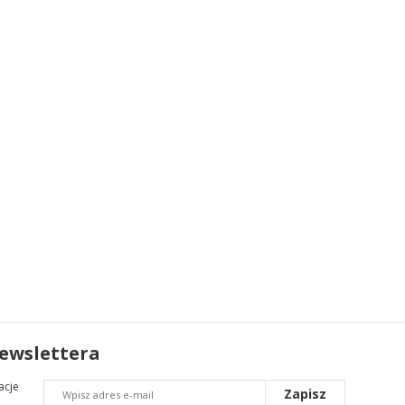
newslettera
acje
Zapisz