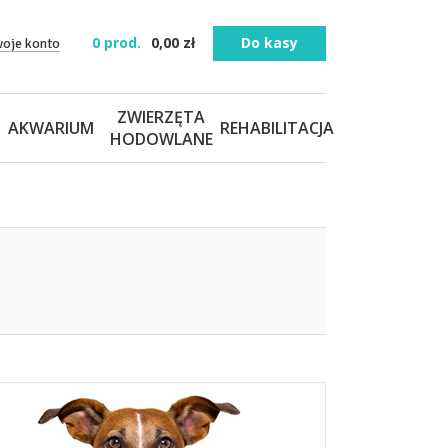
0
prod.
0,00
zł
Do kasy
woje konto
ZWIERZĘTA
AKWARIUM
REHABILITACJA
HODOWLANE