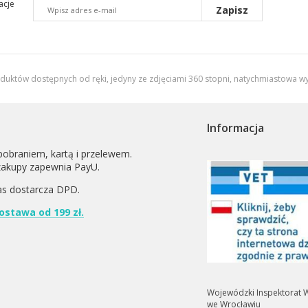
acje
Zapisz
oduktów dostępnych od ręki, jedyny ze zdjęciami 360 stopni,
natychmiastowa wy
Informacja
pobraniem, kartą i przelewem.
zakupy zapewnia PayU.
as dostarcza
DPD
.
stawa od 199 zł.
Wojewódzki Inspektorat W
we Wrocławiu