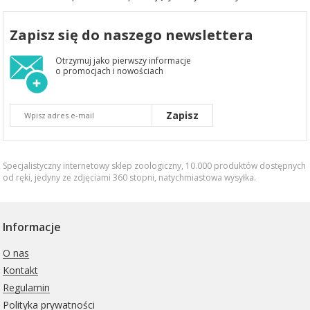
Zapisz się do naszego newslettera
Otrzymuj jako pierwszy informacje
o promocjach i nowościach
Zapisz
Specjalistyczny internetowy sklep zoologiczny, 10.000 produktów dostępnych
od ręki, jedyny ze zdjęciami 360 stopni,
natychmiastowa wysyłka
.
Informacje
O nas
Kontakt
Regulamin
Polityka prywatności