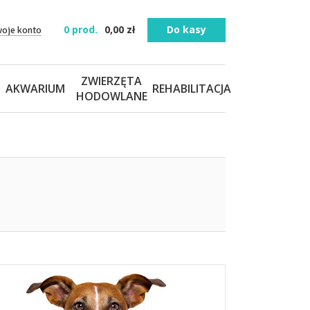
0
prod.
0,00
zł
Do kasy
woje konto
ZWIERZĘTA
AKWARIUM
REHABILITACJA
HODOWLANE