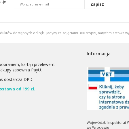
acje
Zapisz
oduktów dostępnych od ręki, jedyny ze zdjęciami 360 stopni,
natychmiastowa wy
Informacja
pobraniem, kartą i przelewem.
zakupy zapewnia PayU.
as dostarcza
DPD
.
stawa od 199 zł.
Wojewódzki Inspektorat W
we Wrocławiu