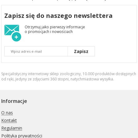
Zapisz się do naszego newslettera
Otrzymuj jako pierwszy informacje
o promocjach i nowościach
Zapisz
Specjalistyczny internetowy sklep zoologiczny, 10.000 produktów dostępnych
od ręki, jedyny ze zdjęciami 360 stopni,
natychmiastowa wysyłka
.
Informacje
O nas
Kontakt
Regulamin
Polityka prywatności