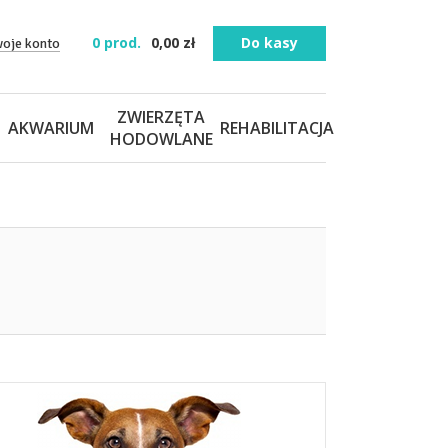
0
prod.
0,00
zł
Do kasy
woje konto
ZWIERZĘTA
AKWARIUM
REHABILITACJA
HODOWLANE