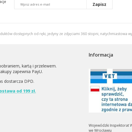
acje
Zapisz
oduktów dostępnych od ręki, jedyny ze zdjęciami 360 stopni,
natychmiastowa wy
Informacja
pobraniem, kartą i przelewem.
zakupy zapewnia PayU.
as dostarcza
DPD
.
stawa od 199 zł.
Wojewódzki Inspektorat W
we Wrocławiu