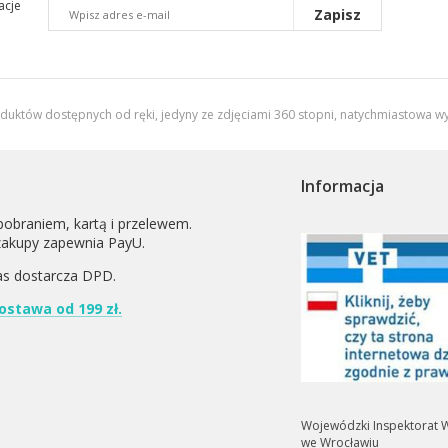
acje
Zapisz
oduktów dostępnych od ręki, jedyny ze zdjęciami 360 stopni,
natychmiastowa wy
Informacja
pobraniem, kartą i przelewem.
zakupy zapewnia PayU.
as dostarcza
DPD
.
stawa od 199 zł.
Wojewódzki Inspektorat W
we Wrocławiu