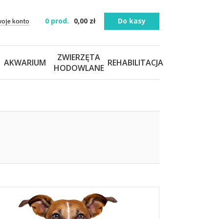
0
prod.
0,00
zł
Do kasy
woje konto
ZWIERZĘTA
AKWARIUM
REHABILITACJA
HODOWLANE