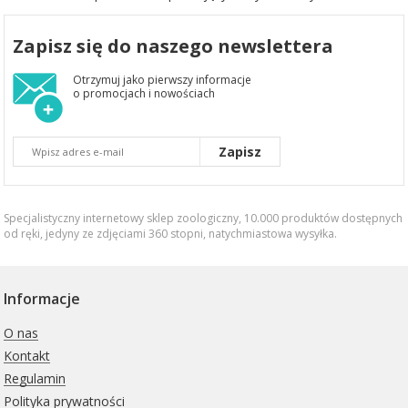
Zapisz się do naszego newslettera
Otrzymuj jako pierwszy informacje
o promocjach i nowościach
Zapisz
Specjalistyczny internetowy sklep zoologiczny, 10.000 produktów dostępnych
od ręki, jedyny ze zdjęciami 360 stopni,
natychmiastowa wysyłka
.
Informacje
O nas
Kontakt
Regulamin
Polityka prywatności