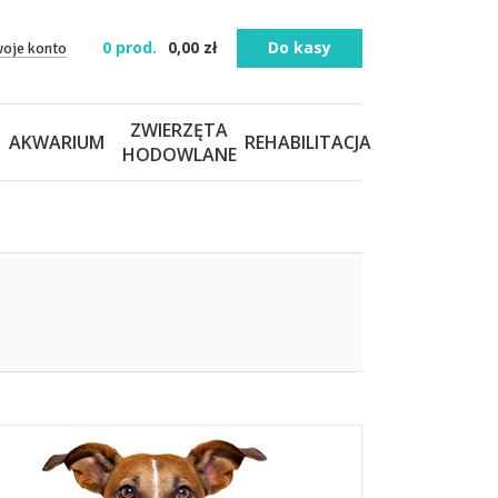
0
prod.
0,00
zł
Do kasy
woje konto
ZWIERZĘTA
AKWARIUM
REHABILITACJA
HODOWLANE