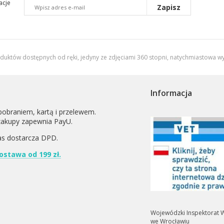
acje
Zapisz
oduktów dostępnych od ręki, jedyny ze zdjęciami 360 stopni,
natychmiastowa wy
Informacja
pobraniem, kartą i przelewem.
zakupy zapewnia PayU.
as dostarcza
DPD
.
stawa od 199 zł.
Wojewódzki Inspektorat W
we Wrocławiu