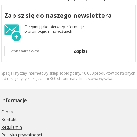
Zapisz się do naszego newslettera
Otrzymuj jako pierwszy informacje
o promocjach i nowościach
Zapisz
Specjalistyczny internetowy sklep zoologiczny, 10.000 produktów dostępnych
od ręki, jedyny ze zdjęciami 360 stopni,
natychmiastowa wysyłka
.
Informacje
O nas
Kontakt
Regulamin
Polityka prywatności