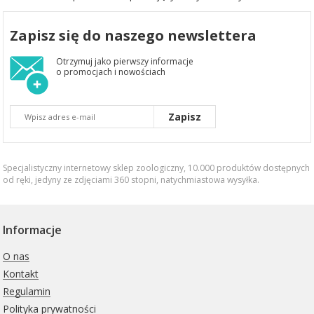
Zapisz się do naszego newslettera
Otrzymuj jako pierwszy informacje
o promocjach i nowościach
Zapisz
Specjalistyczny internetowy sklep zoologiczny, 10.000 produktów dostępnych
od ręki, jedyny ze zdjęciami 360 stopni,
natychmiastowa wysyłka
.
Informacje
O nas
Kontakt
Regulamin
Polityka prywatności