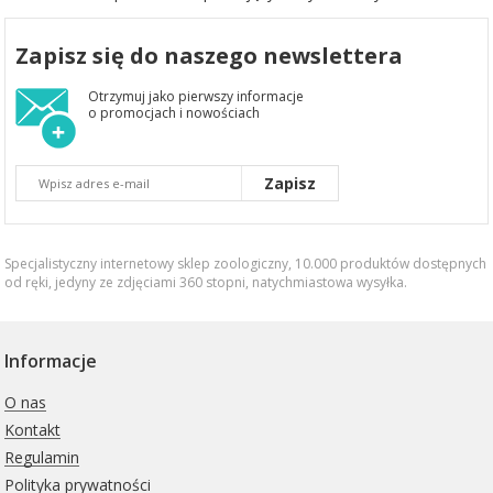
Zapisz się do naszego newslettera
Otrzymuj jako pierwszy informacje
o promocjach i nowościach
Zapisz
Specjalistyczny internetowy sklep zoologiczny, 10.000 produktów dostępnych
od ręki, jedyny ze zdjęciami 360 stopni,
natychmiastowa wysyłka
.
Informacje
O nas
Kontakt
Regulamin
Polityka prywatności