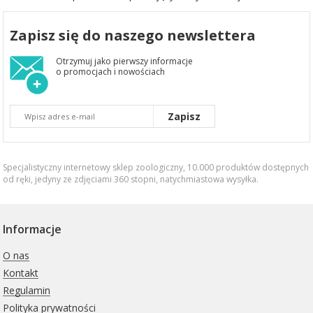
Zapisz się do naszego newslettera
Otrzymuj jako pierwszy informacje
o promocjach i nowościach
Zapisz
Specjalistyczny internetowy sklep zoologiczny, 10.000 produktów dostępnych
od ręki, jedyny ze zdjęciami 360 stopni,
natychmiastowa wysyłka
.
Informacje
O nas
Kontakt
Regulamin
Polityka prywatności