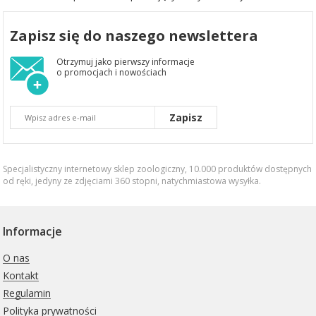
Zapisz się do naszego newslettera
Otrzymuj jako pierwszy informacje
o promocjach i nowościach
Zapisz
Specjalistyczny internetowy sklep zoologiczny, 10.000 produktów dostępnych
od ręki, jedyny ze zdjęciami 360 stopni,
natychmiastowa wysyłka
.
Informacje
O nas
Kontakt
Regulamin
Polityka prywatności