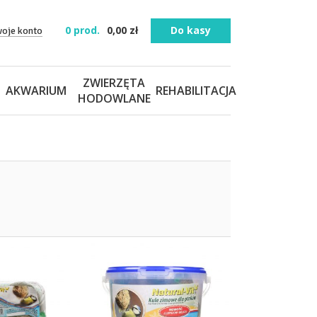
0
prod.
0,00
zł
Do kasy
woje konto
ZWIERZĘTA
AKWARIUM
REHABILITACJA
HODOWLANE