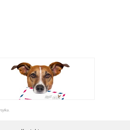
syłka
.