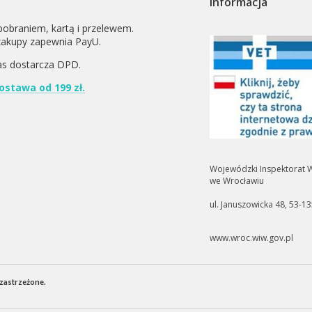
Informacja
pobraniem, kartą i przelewem.
zakupy zapewnia PayU.
as dostarcza
DPD
.
stawa od 199 zł.
Wojewódzki Inspektorat W
we Wrocławiu
ul. Januszowicka 48, 53-1
www.wroc.wiw.gov.pl
 zastrzeżone.