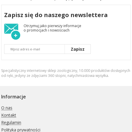
Zapisz się do naszego newslettera
Otrzymuj jako pierwszy informacje
o promocjach i nowościach
Zapisz
Specjalistyczny internetowy sklep zoologiczny, 10.000 produktów dostępnych
od ręki, jedyny ze zdjęciami 360 stopni,
natychmiastowa wysyłka
.
Informacje
O nas
Kontakt
Regulamin
Polityka prywatności