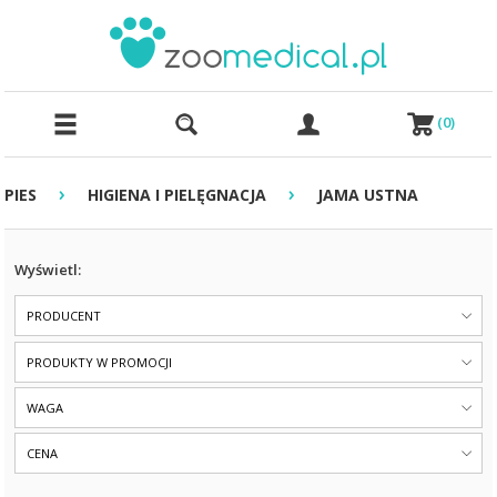
(
0
)
›
›
PIES
HIGIENA I PIELĘGNACJA
JAMA USTNA
Wyświetl:
PRODUCENT
PRODUKTY W PROMOCJI
WAGA
CENA