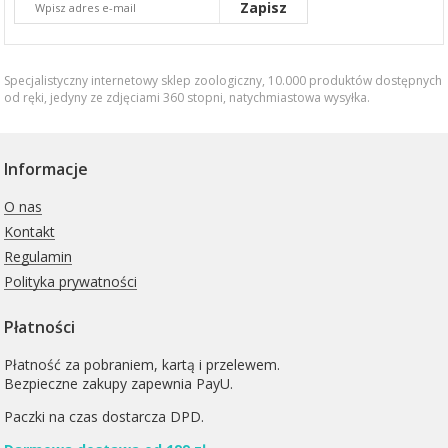
Zapisz
Specjalistyczny internetowy sklep zoologiczny, 10.000 produktów dostępnych
od ręki, jedyny ze zdjęciami 360 stopni,
natychmiastowa wysyłka
.
Informacje
O nas
Kontakt
Regulamin
Polityka prywatności
Płatności
Płatność za pobraniem, kartą i przelewem.
Bezpieczne zakupy zapewnia PayU.
Paczki na czas dostarcza
DPD
.