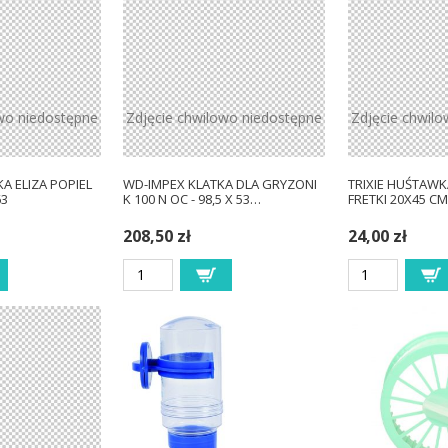
wo niedostępne
Zdjęcie chwilowo niedostępne
Zdjęcie chwil
A ELIZA POPIEL
WD-IMPEX KLATKA DLA GRYZONI
TRIXIE HUŚTAWK
63
K 100 N OC - 98,5 X 53…
FRETKI 20X45 CM
208,50 zł
24,00 zł