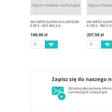
Zdjęcie chwilowo niedostępne
Zdjęcie chwilo
WD-IMPEX KLATKA DLA GRYZONI
WD-IMPEX KLATK
K 80 S - 80 X 48,5 X 4…
K 100 S - 98,5 X 
160,00 zł
207,50 zł
Zapisz się do naszego 
Otrzymuj jako pierwszy inform
o promocjach i nowościach