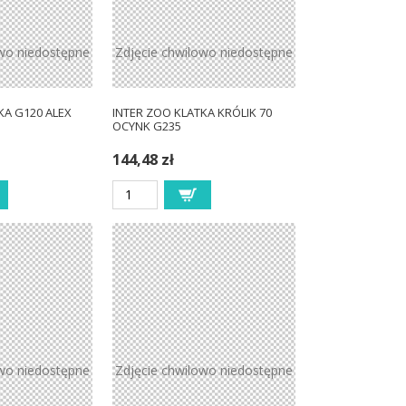
owo niedostępne
Zdjęcie chwilowo niedostępne
KA G120 ALEX
INTER ZOO KLATKA KRÓLIK 70
OCYNK G235
144,48 zł
owo niedostępne
Zdjęcie chwilowo niedostępne