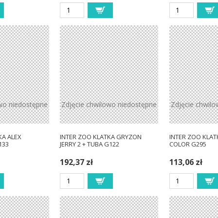
wo niedostępne
Zdjęcie chwilowo niedostępne
Zdjęcie chwil
KA ALEX
INTER ZOO KLATKA GRYZON
INTER ZOO KLAT
133
JERRY 2 + TUBA G122
COLOR G295
192,37 zł
113,06 zł