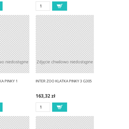
owo niedostępne
Zdjęcie chwilowo niedostępne
KA PINKY 1
INTER ZOO KLATKA PINKY 3 G305
163,32 zł