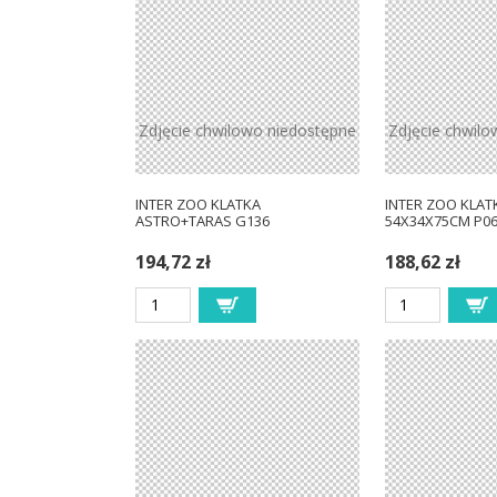
Zdjęcie chwilowo niedostępne
Zdjęcie chwilo
INTER ZOO KLATKA
INTER ZOO KLATK
ASTRO+TARAS G136
54X34X75CM P0
194,72 zł
188,62 zł