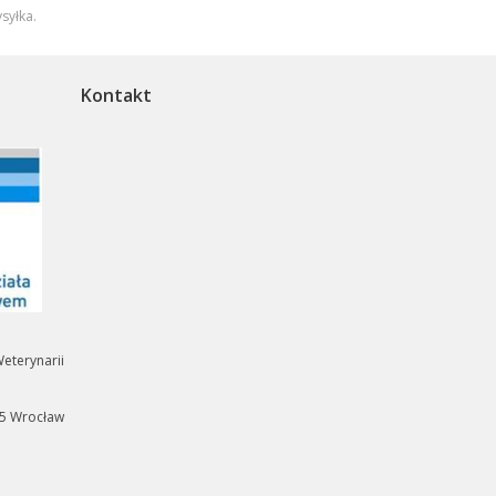
syłka
.
Kontakt
eterynarii
35 Wrocław