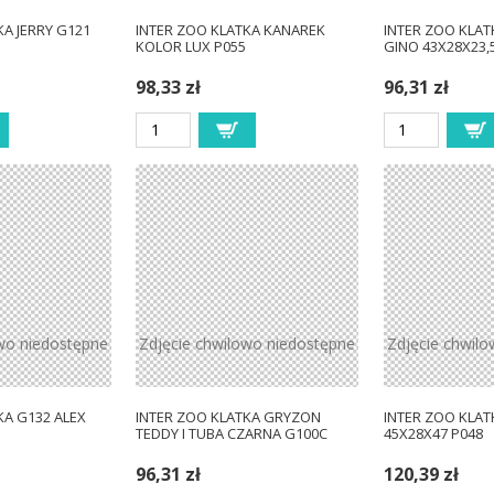
KA JERRY G121
INTER ZOO KLATKA KANAREK
INTER ZOO KLAT
KOLOR LUX P055
GINO 43X28X23,
98,33 zł
96,31 zł
wo niedostępne
Zdjęcie chwilowo niedostępne
Zdjęcie chwil
KA G132 ALEX
INTER ZOO KLATKA GRYZON
INTER ZOO KLAT
TEDDY I TUBA CZARNA G100C
45X28X47 P048
96,31 zł
120,39 zł