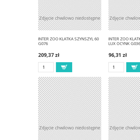
Zdjęcie chwilowo niedostępne
Zdjęcie chwilo
INTER ZOO KLATKA SZYNSZYL 60
INTER ZOO KLAT
G076
LUX OCYNK G03
209,37 zł
96,31 zł
Zdjęcie chwilowo niedostępne
Zdjęcie chwilo