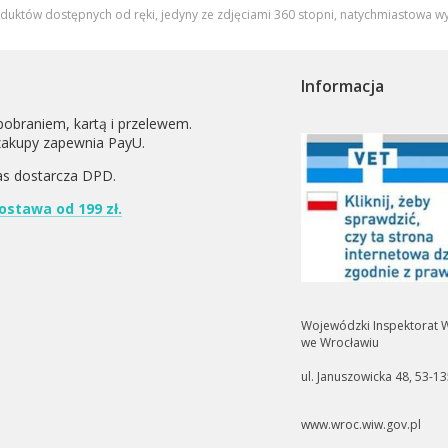
oduktów dostępnych od ręki, jedyny ze zdjęciami 360 stopni,
natychmiastowa wy
Informacja
pobraniem, kartą i przelewem.
zakupy zapewnia PayU.
as dostarcza
DPD
.
stawa od 199 zł.
Wojewódzki Inspektorat W
we Wrocławiu
ul. Januszowicka 48, 53-1
www.wroc.wiw.gov.pl