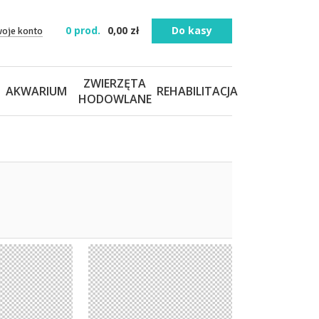
0
prod.
0,00
zł
Do kasy
woje konto
ZWIERZĘTA
AKWARIUM
REHABILITACJA
HODOWLANE