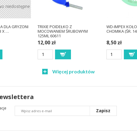
wo niedostępne
A DLA GRYZONI
TRIXIE POIDEŁKO Z
WD-IMPEX KOŁ
53 X …
MOCOWANIEM ŚRUBOWYM
CHOMIKA (ŚR. 1
125ML 60611
12,00 zł
8,50 zł
Więcej produktów
newslettera
acje
Zapisz