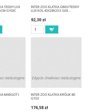
KA TEDDY LUX
INTER ZOO KLATKA GINO/TEDDY
5CM G103C
LUX KOL 43X28X23.5 G03…
92,30 zł
owo niedostępne
Zdjęcie chwilowo niedostępne
KA MARGOT I
INTER ZOO KLATKA KRÓLIK 80
G153
176,58 zł