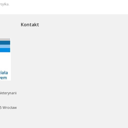
syłka
.
Kontakt
eterynarii
35 Wrocław