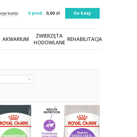
0
prod.
0,00
zł
Do kasy
woje konto
ZWIERZĘTA
AKWARIUM
REHABILITACJA
HODOWLANE