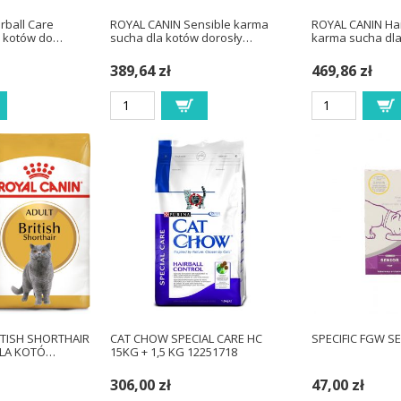
rball Care
ROYAL CANIN Sensible karma
ROYAL CANIN Hai
a kotów do…
sucha dla kotów dorosły…
karma sucha dl
389,64 zł
469,86 zł
ITISH SHORTHAIR
CAT CHOW SPECIAL CARE HC
SPECIFIC FGW S
LA KOTÓ…
15KG + 1,5 KG 12251718
306,00 zł
47,00 zł