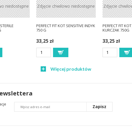
wo niedostępne
Zdjęcie chwilowo niedostępne
Zdjęcie chwil
 STERILE
PERFECT FIT KOT SENSITIVE INDYK
PERFECT FIT KOT
G
750 G
KURCZAK 750G
33,25 zł
33,25 zł
Więcej produktów
newslettera
acje
Zapisz