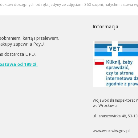
oduktów dostępnych od ręki, jedyny ze zdjęciami 360 stopni,
natychmiastowa wy
Informacja
pobraniem, kartą i przelewem.
zakupy zapewnia PayU.
as dostarcza
DPD
.
stawa od 199 zł.
Wojewódzki Inspektorat W
we Wrocławiu
ul. Januszowicka 48, 53-1
www.wroc.wiw.gov.pl