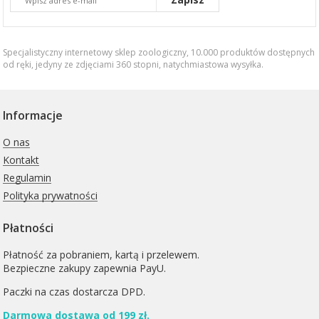
Specjalistyczny internetowy sklep zoologiczny, 10.000 produktów dostępnych
od ręki, jedyny ze zdjęciami 360 stopni,
natychmiastowa wysyłka
.
Informacje
O nas
Kontakt
Regulamin
Polityka prywatności
Płatności
Płatność za pobraniem, kartą i przelewem.
Bezpieczne zakupy zapewnia PayU.
Paczki na czas dostarcza
DPD
.
Darmowa dostawa od 199 zł.