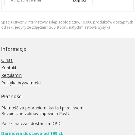
Specjalistyczny internetowy sklep zoologiczny, 10.000 produktów dostępnych
od ręki, jedyny ze zdjęciami 360 stopni,
natychmiastowa wysyłka
.
Informacje
O nas
Kontakt
Regulamin
Polityka prywatności
Płatności
Płatność za pobraniem, kartą i przelewem.
Bezpieczne zakupy zapewnia PayU.
Paczki na czas dostarcza
DPD
.
Darmowa dostawa od 199 zł.