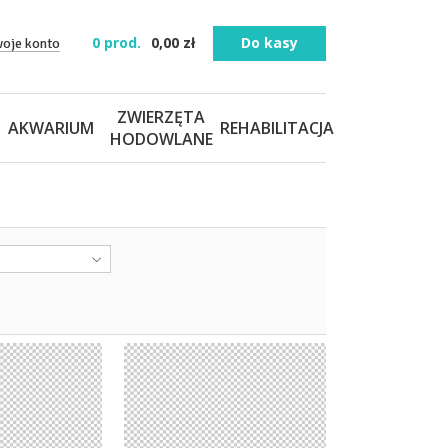
0
prod.
0,00
zł
Do kasy
woje konto
ZWIERZĘTA
AKWARIUM
REHABILITACJA
HODOWLANE