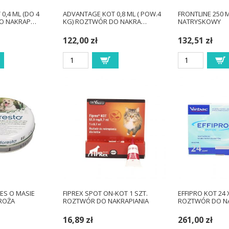
0,4 ML (DO 4
ADVANTAGE KOT 0,8 ML ( POW.4
FRONTLINE 250 
DO NAKRAP…
KG) ROZTWÓR DO NAKRA…
NATRYSKOWY
122,00 zł
132,51 zł
IES O MASIE
FIPREX SPOT ON-KOT 1 SZT.
EFFIPRO KOT 24 
BROŻA
ROZTWÓR DO NAKRAPIANIA
ROZTWÓR DO N
16,89 zł
261,00 zł