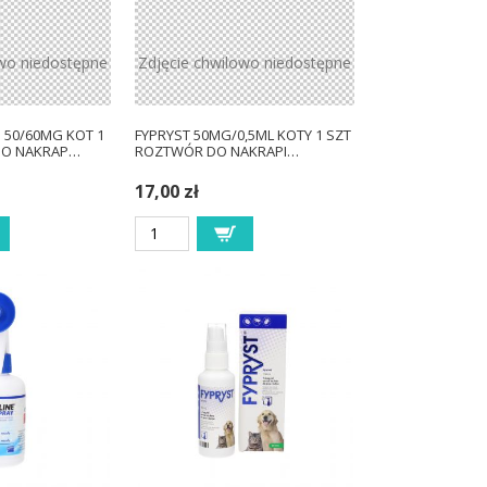
owo niedostępne
Zdjęcie chwilowo niedostępne
 50/60MG KOT 1
FYPRYST 50MG/0,5ML KOTY 1 SZT
DO NAKRAP…
ROZTWÓR DO NAKRAPI…
17,00 zł