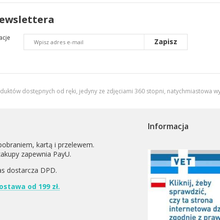
newslettera
acje
Zapisz
oduktów dostępnych od ręki, jedyny ze zdjęciami 360 stopni,
natychmiastowa wy
Informacja
pobraniem, kartą i przelewem.
zakupy zapewnia PayU.
as dostarcza
DPD
.
stawa od 199 zł.